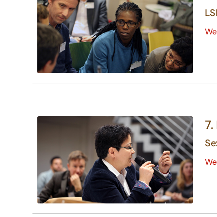
LS
We
7.
Se
We