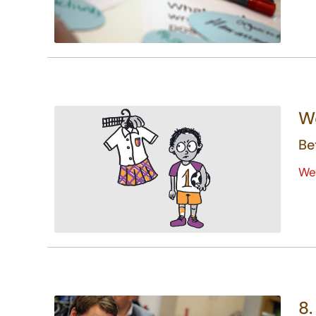
Wo
Be
We
8