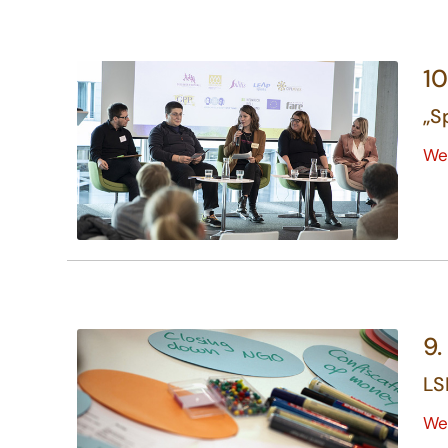
10
„S
We
9.
LS
We