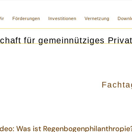
ir
Förderungen
Investitionen
Vernetzung
Downl
chaft für gemeinnütziges Privat
Fachta
deo: Was ist Regenbogenphilanthropie