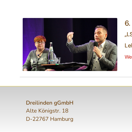
6
„L
Le
We
Dreilinden gGmbH
Alte Königstr. 18
D-22767 Hamburg