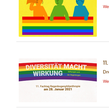
We
11
Dr
We