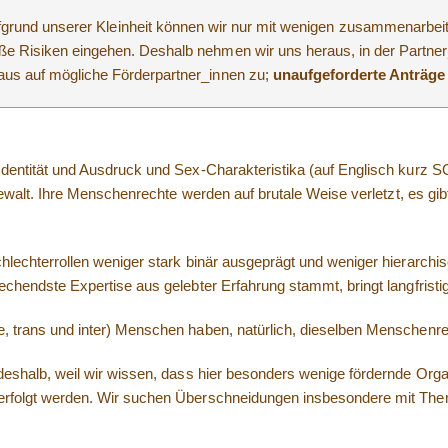
grund unserer Kleinheit können wir nur mit wenigen zusammenarbei
große Risiken eingehen. Deshalb nehmen wir uns heraus, in der Partner
aus auf mögliche Förderpartner_innen zu;
unaufgeforderte Anträge 
dentität und Ausdruck und Sex-Charakteristika (auf Englisch kurz 
Gewalt. Ihre Menschenrechte werden auf brutale Weise verletzt, es gi
lechterrollen weniger stark binär ausgeprägt und weniger hierarchis
chendste Expertise aus gelebter Erfahrung stammt, bringt langfrist
 trans und inter) Menschen haben, natürlich, dieselben Menschenr
eshalb, weil wir wissen, dass hier besonders wenige fördernde Organ
rfolgt werden. Wir suchen Überschneidungen insbesondere mit Theme