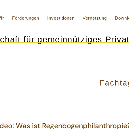
ir
Förderungen
Investitionen
Vernetzung
Downl
chaft für gemeinnütziges Privat
Fachta
deo: Was ist Regenbogenphilanthropie