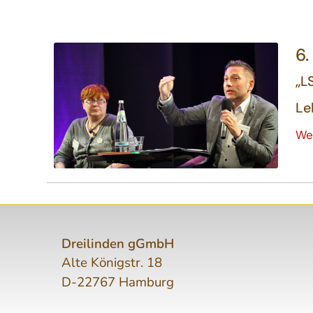
6
„L
Le
We
Dreilinden gGmbH
Alte Königstr. 18
D-22767 Hamburg