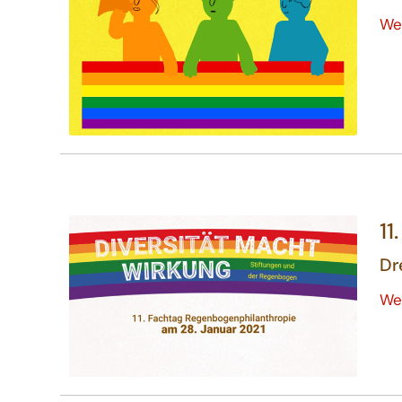
We
11
Dr
We