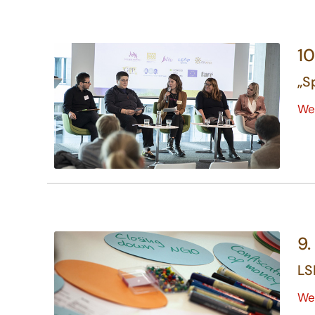
10
„S
We
9.
LS
We