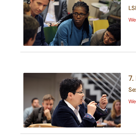
LS
We
7.
Se
We