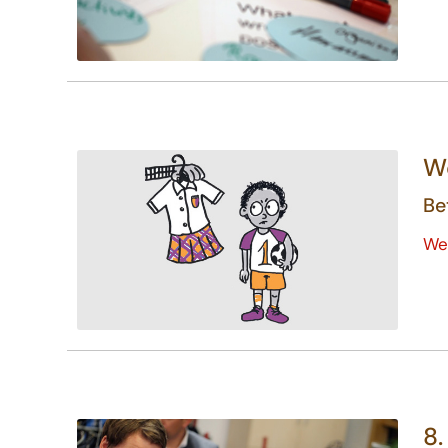
Wo
Be
We
8